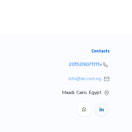
Contacts
+201509071111
info@de.com.eg
Maadi, Cairo, Egypt