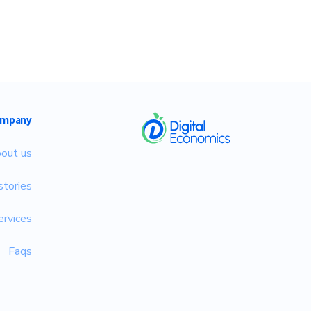
​
mpany
out us
stories
ervices
Faqs