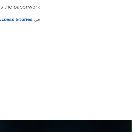
es the paperwork.
في
uccess Stories