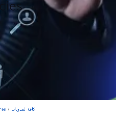
cies
كافة المدونات
ries