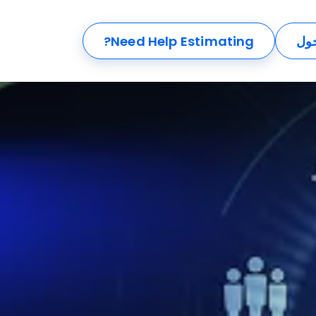
خول
Need Help Estimating?